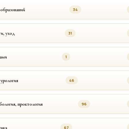
ообразований
34
ги, уход
31
цами
1
 урология
46
бология, проктология
96
ика
67