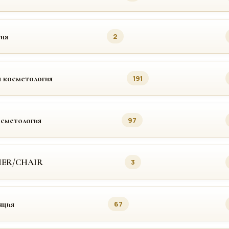
ия
2
 косметология
191
осметология
97
MER/CHAIR
3
яция
67