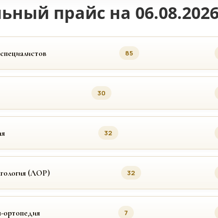
ьный прайс на 06.08.202
 специалистов
85
30
ия
32
гология (ЛОР)
32
я-ортопедия
7