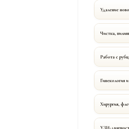
Удаление нов
Чистка, пилин
Работа с руб
Гинекология и
Хирургия, фле
УЗИ-диагност