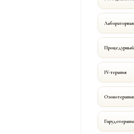
Лабораторная
Процедурный
IV-терапия
Озонотерапия
Гирудотерапи