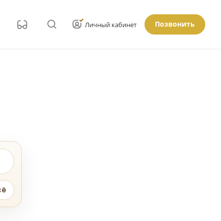
Позвонить
Личный кабинет
сё