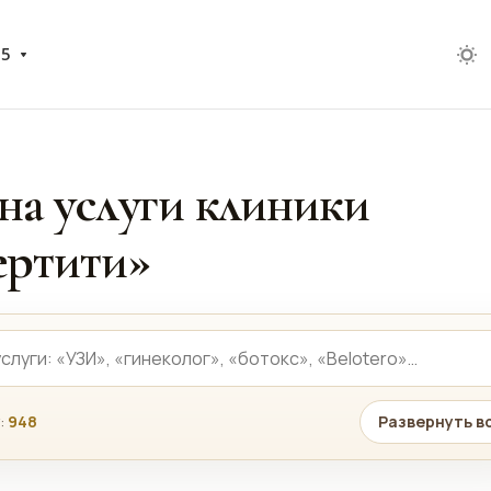
05
на услуги клиники
ртити»
:
948
Развернуть в