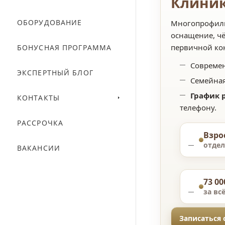
Клиник
ОБОРУДОВАНИЕ
Многопрофиль
оснащение, чё
первичной кон
БОНУСНАЯ ПРОГРАММА
Современ
ЭКСПЕРТНЫЙ БЛОГ
Семейная
График р
КОНТАКТЫ
телефону.
РАССРОЧКА
Взро
отде
ВАКАНСИИ
73 0
за вс
Записаться