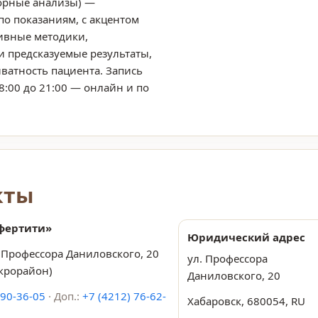
торные анализы) —
по показаниям, с акцентом
ивные методики,
и предсказуемые результаты,
ватность пациента. Запись
8:00 до 21:00 — онлайн и по
кты
фертити»
Юридический адрес
. Профессора Даниловского, 20
ул. Профессора
крорайон)
Даниловского, 20
 90-36-05
· Доп.:
+7 (4212) 76-62-
Хабаровск
,
680054
,
RU