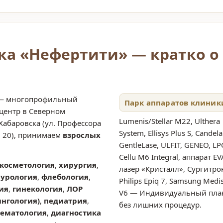
ка «Нефертити» — кратко о
 — многопрофильный
Парк аппаратов клиник
центр в Северном
Lumenis/Stellar M22, Ulthera
абаровска (ул. Профессора
System, Ellisys Plus S, Candela
, 20), принимаем
взрослых
GentleLase, ULFIT, GENEO, LP
Cellu M6 Integral, аппарат EV
косметология
,
хирургия
,
лазер «Кристалл», Сургитро
,
урология
,
флебология
,
Philips Epiq 7, Samsung Medi
ия
,
гинекология
,
ЛОР
V6 — Индивидуальный пла
нгология)
,
педиатрия
,
без лишних процедур.
гематология
,
диагностика