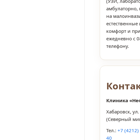
(УЗИ, лабора
амбулаторно, 
на малоинваз
естественные 
комфорт и при
ежедневно с 0
телефону.
Конта
Клиника «Не
Хабаровск, ул
(Северный ми
Тел.:
+7 (4212)
40