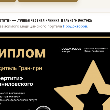
ртити» — лучшая частная клиника Дальнего Востока
зависимого медицинского портала
ПроДокторов
.