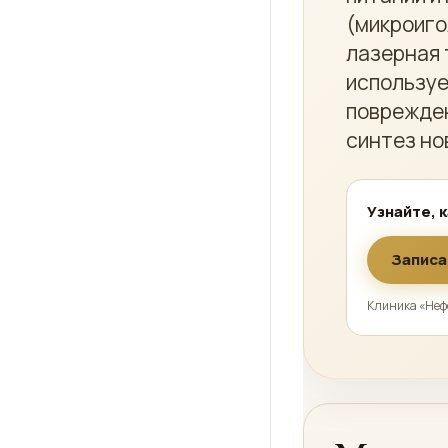
(микроиго
лазерная 
используе
поврежден
синтез но
Узнайте, 
Записа
Клиника «Нефе