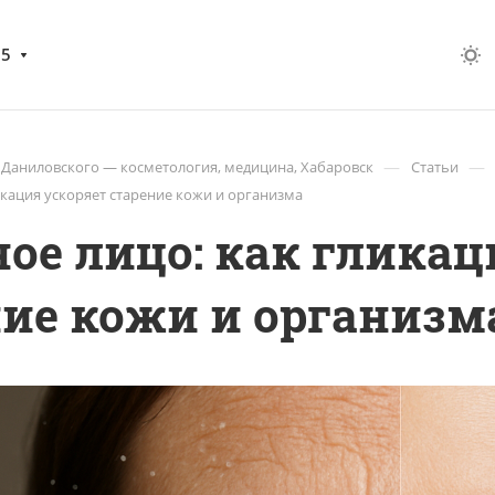
05
—
—
 Даниловского — косметология, медицина, Хабаровск
Статьи
икация ускоряет старение кожи и организма
ое лицо: как гликац
ние кожи и организм