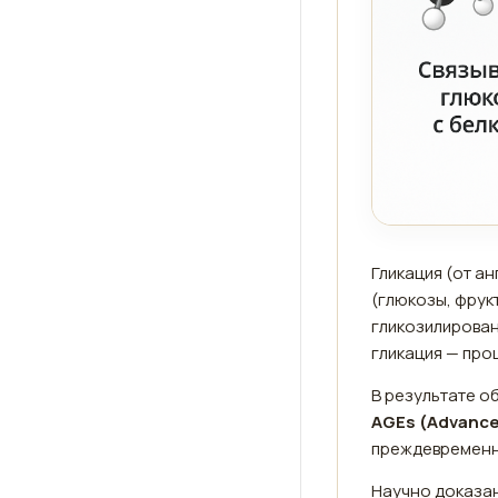
Гликация (от а
(глюкозы, фрук
гликозилирован
гликация — про
В результате о
AGEs (Advance
преждевременн
Научно доказан