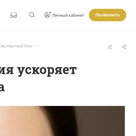
Позвонить
Личный кабинет
—
Экспертный блог
ия ускоряет
а