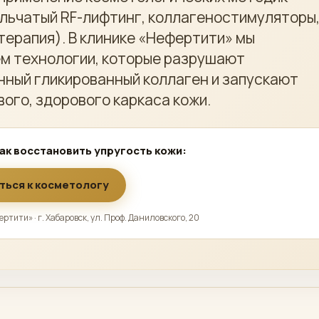
льчатый RF-лифтинг, коллагеностимуляторы
терапия). В клинике «Нефертити» мы
м технологии, которые разрушают
ный гликированный коллаген и запускают
вого, здорового каркаса кожи.
как восстановить упругость кожи:
ться к косметологу
ртити» · г. Хабаровск, ул. Проф. Даниловского, 20