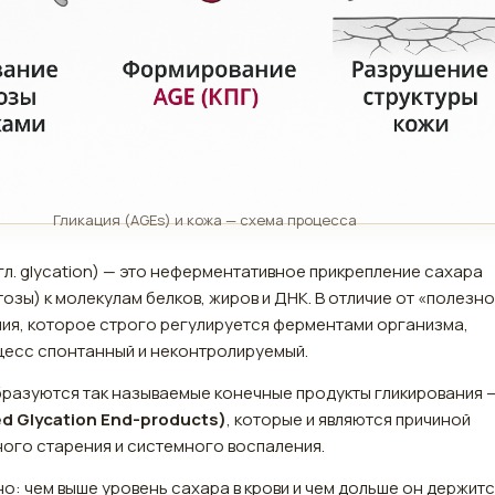
Гликация (AGEs) и кожа — схема процесса
нгл. glycation) — это неферментативное прикрепление сахара
тозы) к молекулам белков, жиров и ДНК. В отличие от «полезн
ия, которое строго регулируется ферментами организма,
цесс спонтанный и неконтролируемый.
бразуются так называемые конечные продукты гликирования 
d Glycation End-products)
, которые и являются причиной
ого старения и системного воспаления.
о: чем выше уровень сахара в крови и чем дольше он держитс