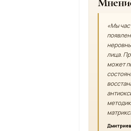
Мнение
«Мы час
появлен
неровны
лица. П
может п
состояни
восстан
антиокс
методик
матрикс
Дмитриев