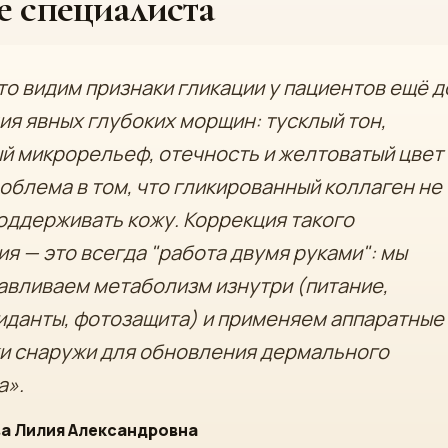
 специалиста
то видим признаки гликации у пациентов ещё д
ия явных глубоких морщин: тусклый тон,
й микрорельеф, отечность и желтоватый цвет
роблема в том, что гликированный коллаген не
оддерживать кожу. Коррекция такого
я — это всегда "работа двумя руками": мы
авливаем метаболизм изнутри (питание,
иданты, фотозащита) и применяем аппаратные
и снаружи для обновления дермального
а».
а Лилия Александровна