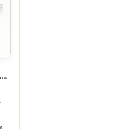
ого»
—
я,