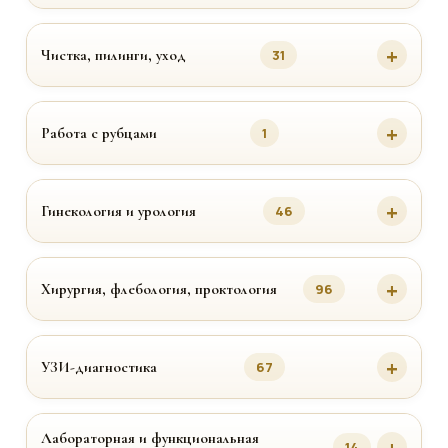
Чистка, пилинги, уход
31
Работа с рубцами
1
Гинекология и урология
46
Хирургия, флебология, проктология
96
УЗИ-диагностика
67
Лабораторная и функциональная
14