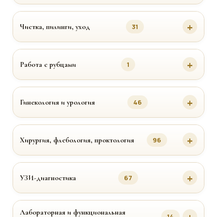
Чистка, пилинги, уход
31
Работа с рубцами
1
Гинекология и урология
46
Хирургия, флебология, проктология
96
УЗИ-диагностика
67
Лабораторная и функциональная
14