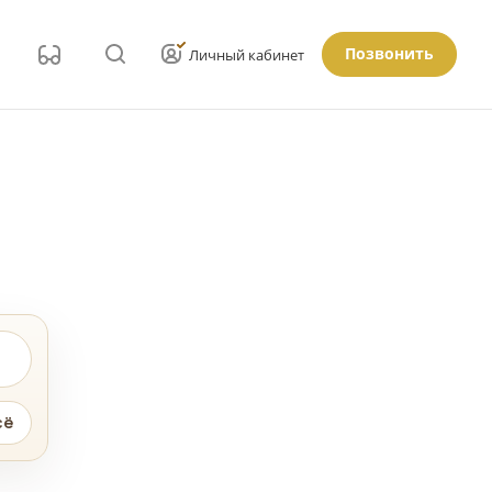
Позвонить
Личный кабинет
сё