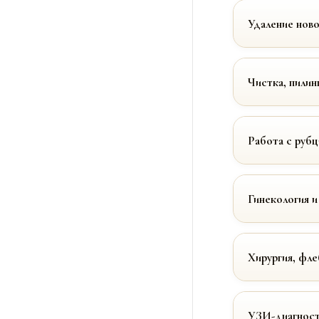
Удаление нов
Чистка, пилин
Работа с руб
Гинекология и
Хирургия, фле
УЗИ-диагност