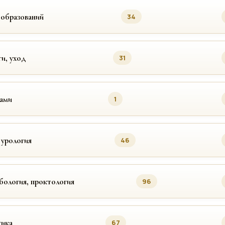
ообразований
34
ги, уход
31
цами
1
 урология
46
бология, проктология
96
ика
67