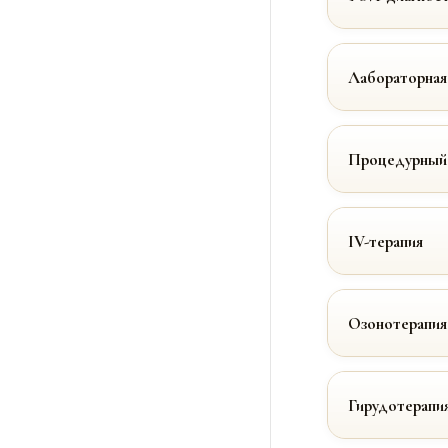
Лабораторная
Процедурный
IV-терапия
Озонотерапия
Гирудотерапи