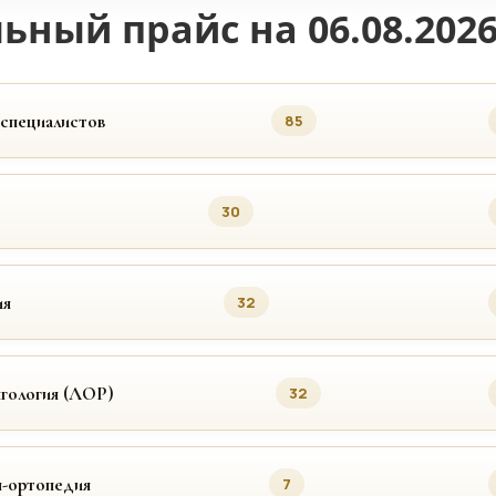
ьный прайс на 06.08.202
 специалистов
85
30
ия
32
гология (ЛОР)
32
я-ортопедия
7