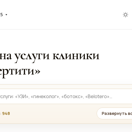
05
на услуги клиники
ртити»
:
948
Развернуть в