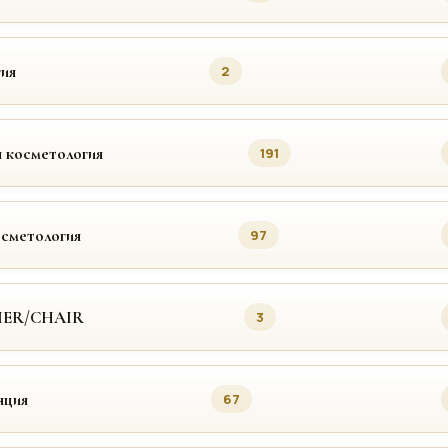
ия
2
 косметология
191
осметология
97
MER/CHAIR
3
яция
67