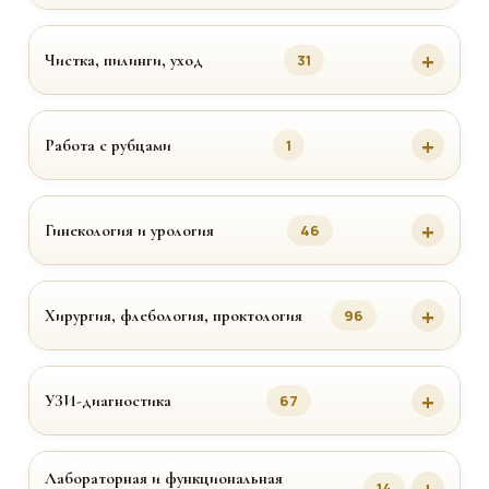
Чистка, пилинги, уход
31
Работа с рубцами
1
Гинекология и урология
46
Хирургия, флебология, проктология
96
УЗИ-диагностика
67
Лабораторная и функциональная
14