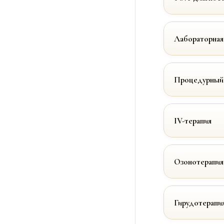
Лабораторная
Процедурный
IV-терапия
Озонотерапия
Гирудотерапи