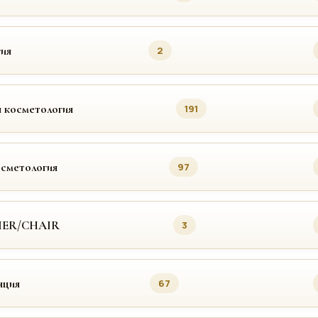
ия
2
 косметология
191
осметология
97
MER/CHAIR
3
яция
67