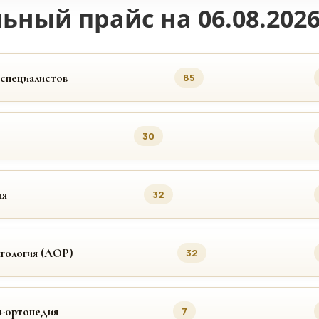
ьный прайс на 06.08.202
 специалистов
85
30
ия
32
гология (ЛОР)
32
я-ортопедия
7