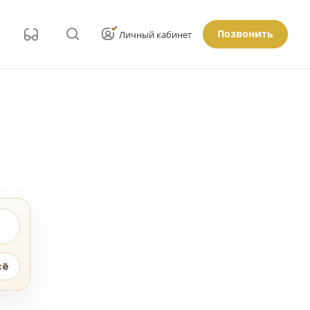
Позвонить
Личный кабинет
сё