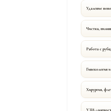
Удаление нов
Чистка, пилин
Работа с руб
Гинекология и
Хирургия, фле
УЗИ-диагност