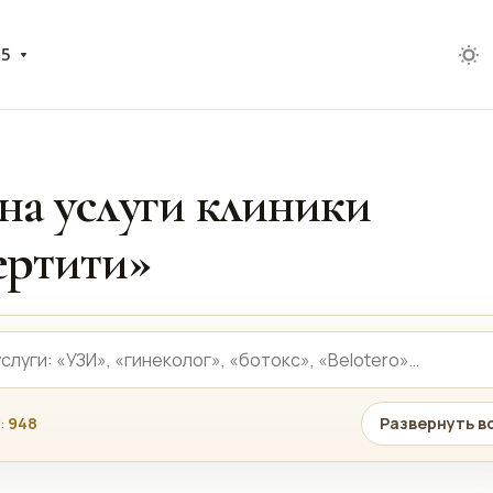
05
на услуги клиники
ртити»
:
948
Развернуть в