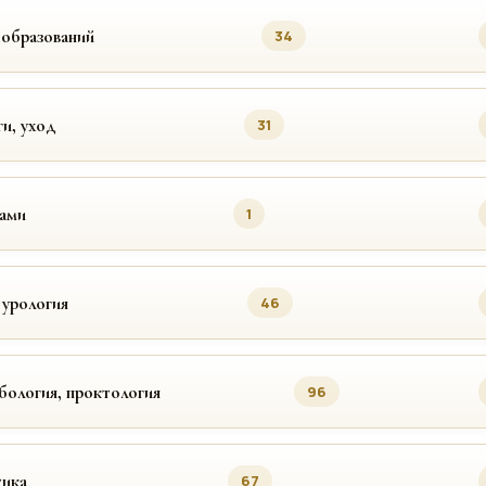
ообразований
34
ги, уход
31
цами
1
 урология
46
бология, проктология
96
ика
67