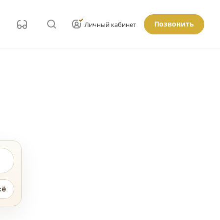
Позвонить
Личный кабинет
сё