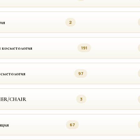
ия
2
 косметология
191
осметология
97
MER/CHAIR
3
яция
67