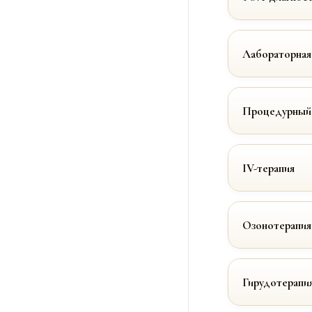
Лабораторная
Процедурный
IV-терапия
Озонотерапия
Гирудотерапи