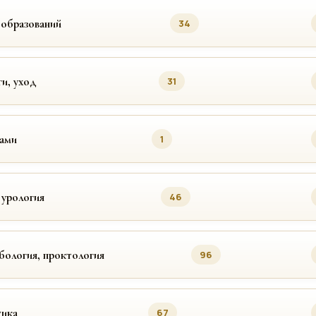
ообразований
34
ги, уход
31
цами
1
 урология
46
бология, проктология
96
ика
67