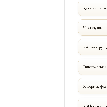
Удаление нов
Чистка, пилин
Работа с руб
Гинекология и
Хирургия, фле
УЗИ-диагност