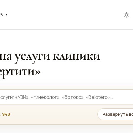
05
на услуги клиники
ртити»
:
948
Развернуть в