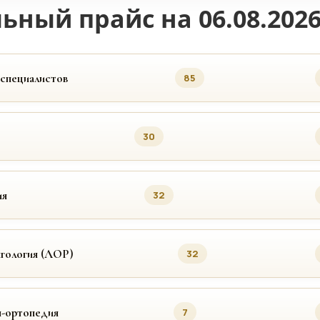
ьный прайс на 06.08.202
 специалистов
85
30
ия
32
гология (ЛОР)
32
я-ортопедия
7