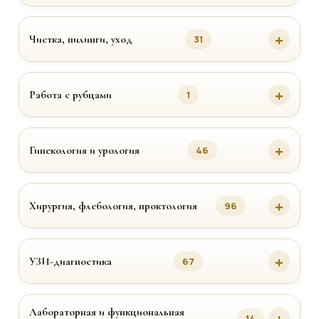
Чистка, пилинги, уход
31
Работа с рубцами
1
Гинекология и урология
46
Хирургия, флебология, проктология
96
УЗИ-диагностика
67
Лабораторная и функциональная
14