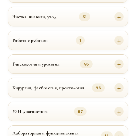
Чистка, пилинги, уход
31
Работа с рубцами
1
Гинекология и урология
46
Хирургия, флебология, проктология
96
УЗИ-диагностика
67
Лабораторная и функциональная
14