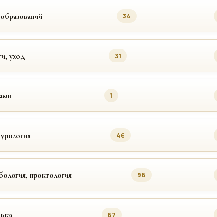
ообразований
34
ги, уход
31
цами
1
 урология
46
бология, проктология
96
ика
67