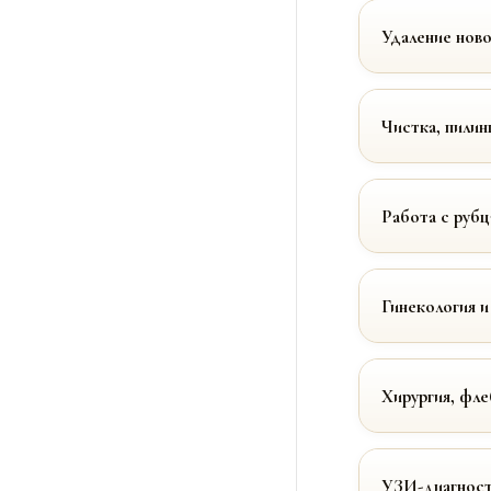
Удаление нов
Чистка, пилин
Работа с руб
Гинекология и
Хирургия, фле
УЗИ-диагност