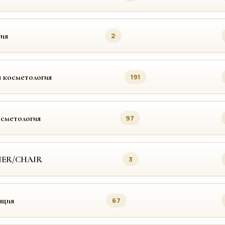
ия
2
 косметология
191
осметология
97
MER/CHAIR
3
яция
67