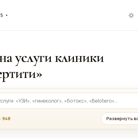
05
на услуги клиники
ртити»
:
948
Развернуть в