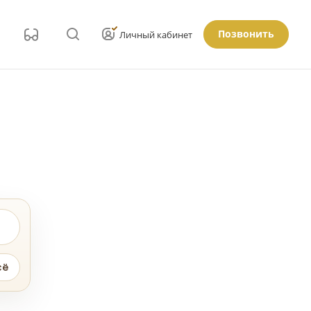
Позвонить
Личный кабинет
сё