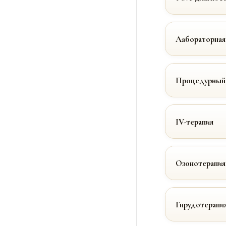
Лабораторная
Процедурный
IV-терапия
Озонотерапия
Гирудотерапи