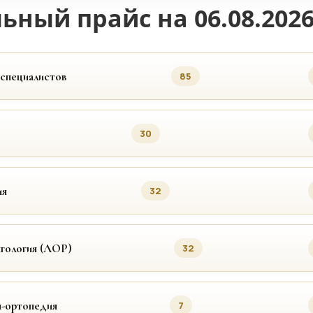
ьный прайс на 06.08.202
 специалистов
85
30
ия
32
гология (ЛОР)
32
я-ортопедия
7