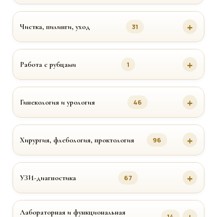
Чистка, пилинги, уход
31
Работа с рубцами
1
Гинекология и урология
46
Хирургия, флебология, проктология
96
УЗИ-диагностика
67
Лабораторная и функциональная
14