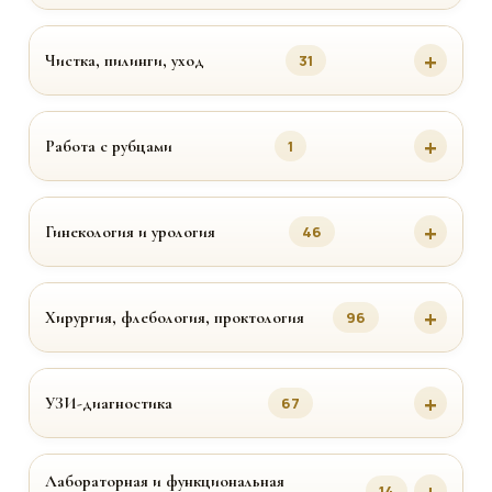
Чистка, пилинги, уход
31
Работа с рубцами
1
Гинекология и урология
46
Хирургия, флебология, проктология
96
УЗИ-диагностика
67
Лабораторная и функциональная
14