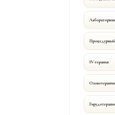
Лабораторная
Процедурный
IV-терапия
Озонотерапия
Гирудотерапи