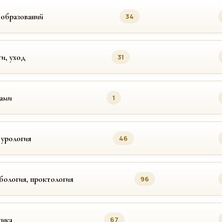
ообразований
34
ги, уход
31
цами
1
 урология
46
бология, проктология
96
ика
67