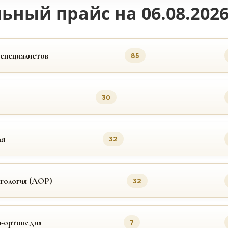
ьный прайс на 06.08.202
 специалистов
85
30
ия
32
гология (ЛОР)
32
я-ортопедия
7