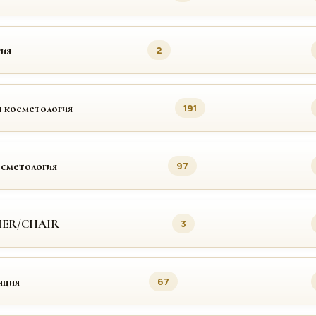
ия
2
 косметология
191
осметология
97
MER/CHAIR
3
яция
67