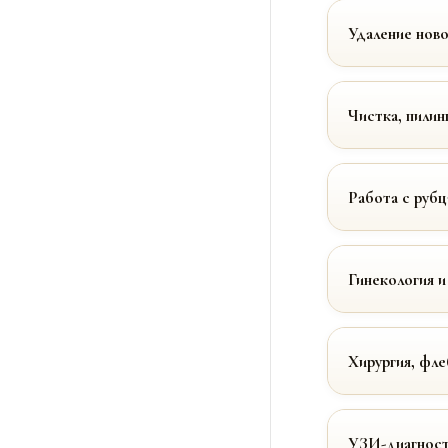
Удаление нов
Чистка, пилин
Работа с руб
Гинекология и
Хирургия, фле
УЗИ-диагност