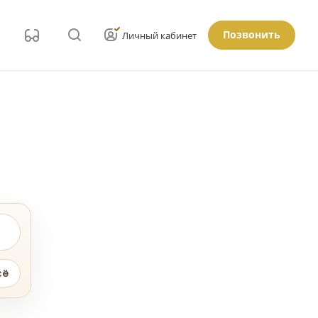
Позвонить
Личный кабинет
сё