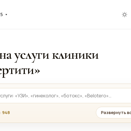
05
на услуги клиники
ртити»
:
948
Развернуть в