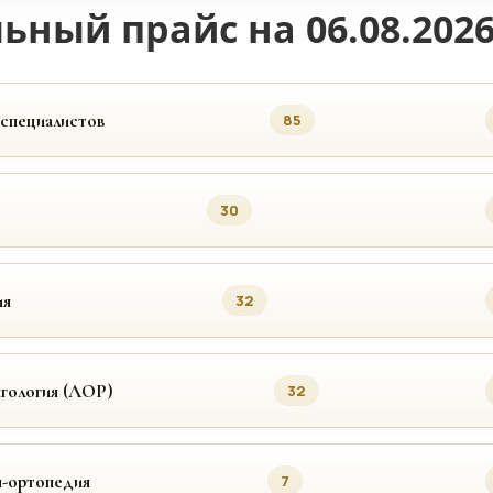
ьный прайс на 06.08.202
 специалистов
85
30
ия
32
гология (ЛОР)
32
я-ортопедия
7