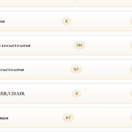
ия
2
 косметология
191
осметология
97
MER/CHAIR
3
яция
67