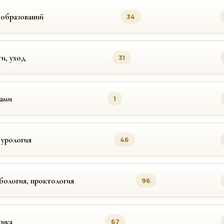
ообразований
34
ги, уход
31
цами
1
 урология
46
бология, проктология
96
ика
67