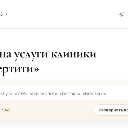
05
на услуги клиники
ртити»
:
948
Развернуть в