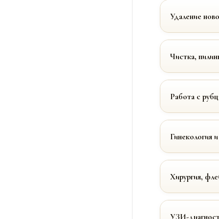
Удаление нов
Чистка, пилин
Работа с руб
Гинекология и
Хирургия, фле
УЗИ-диагност