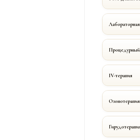
Лабораторная
Процедурный
IV-терапия
Озонотерапия
Гирудотерапи