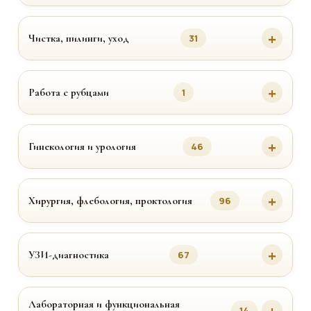
Чистка, пилинги, уход
31
Работа с рубцами
1
Гинекология и урология
46
Хирургия, флебология, проктология
96
УЗИ-диагностика
67
Лабораторная и функциональная
14