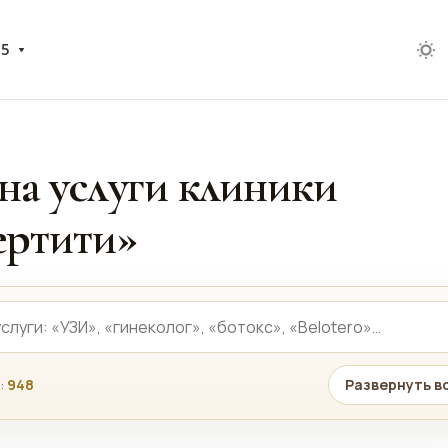
05
на услуги клиники
ртити»
:
948
Развернуть в