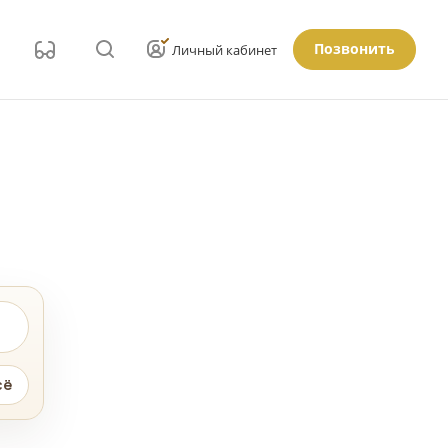
Позвонить
Личный кабинет
сё