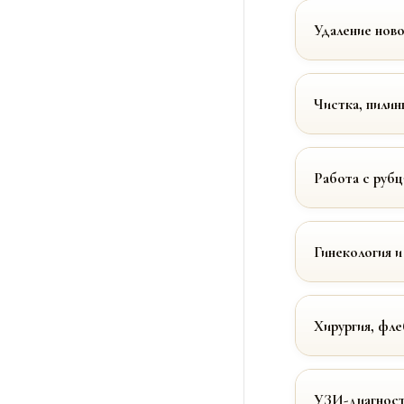
Удаление нов
Чистка, пилин
Работа с руб
Гинекология и
Хирургия, фле
УЗИ-диагност