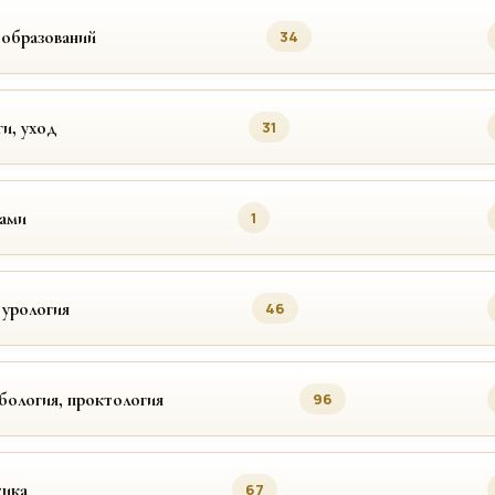
ообразований
34
ги, уход
31
цами
1
 урология
46
бология, проктология
96
ика
67