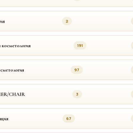
ия
2
 косметология
191
осметология
97
MER/CHAIR
3
яция
67