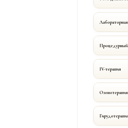
Лабораторная
Процедурный
IV-терапия
Озонотерапия
Гирудотерапи