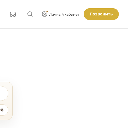
Позвонить
Личный кабинет
сё