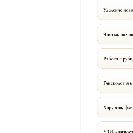
Удаление нов
Чистка, пилин
Работа с руб
Гинекология и
Хирургия, фле
УЗИ-диагност