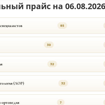
ьный прайс на 06.08.202
 специалистов
85
30
ия
32
гология (ЛОР)
32
я-ортопедия
7