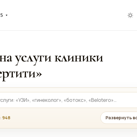
05
на услуги клиники
ртити»
:
948
Развернуть в