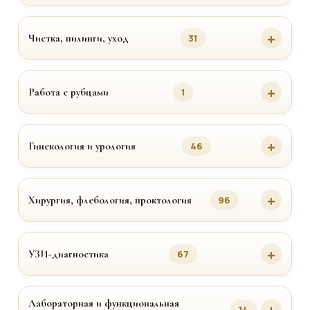
Чистка, пилинги, уход
31
Работа с рубцами
1
Гинекология и урология
46
Хирургия, флебология, проктология
96
УЗИ-диагностика
67
Лабораторная и функциональная
14