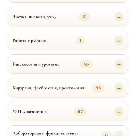
Чистка, пилинги, уход
31
Работа с рубцами
1
Гинекология и урология
46
Хирургия, флебология, проктология
96
УЗИ-диагностика
67
Лабораторная и функциональная
14