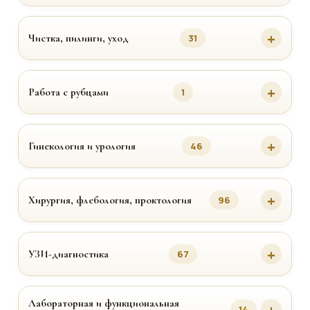
Чистка, пилинги, уход
31
Работа с рубцами
1
Гинекология и урология
46
Хирургия, флебология, проктология
96
УЗИ-диагностика
67
Лабораторная и функциональная
14