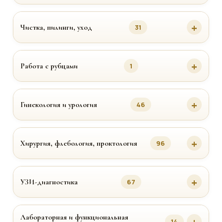
Чистка, пилинги, уход
31
Работа с рубцами
1
Гинекология и урология
46
Хирургия, флебология, проктология
96
УЗИ-диагностика
67
Лабораторная и функциональная
14