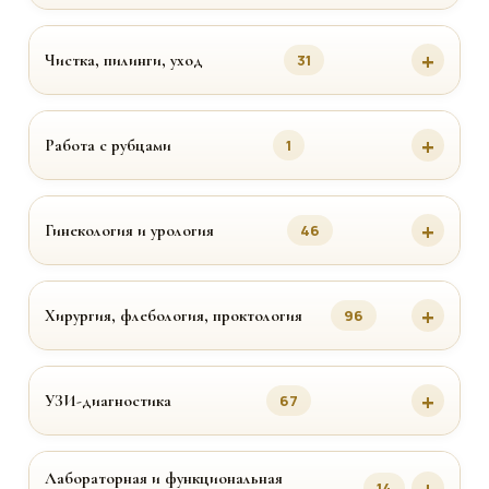
Чистка, пилинги, уход
31
Работа с рубцами
1
Гинекология и урология
46
Хирургия, флебология, проктология
96
УЗИ-диагностика
67
Лабораторная и функциональная
14