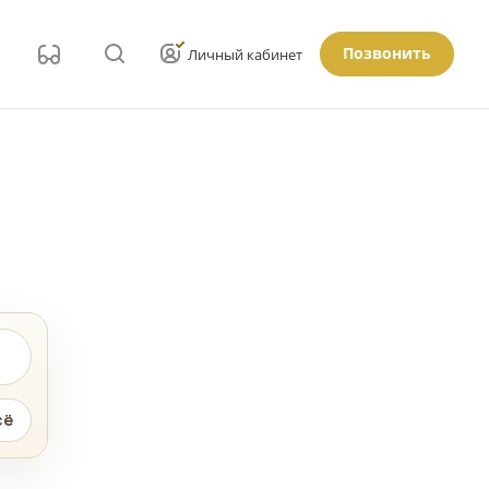
Позвонить
Личный кабинет
сё