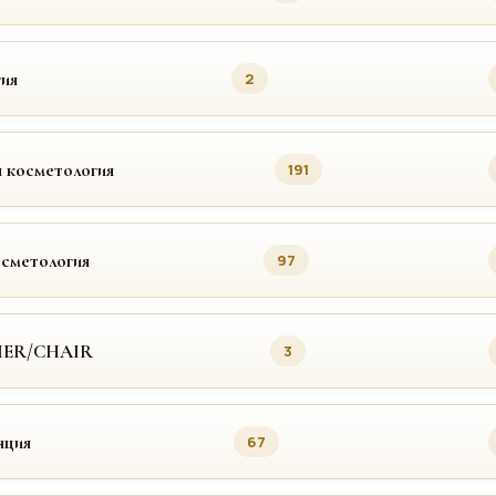
ия
2
 косметология
191
осметология
97
MER/CHAIR
3
яция
67