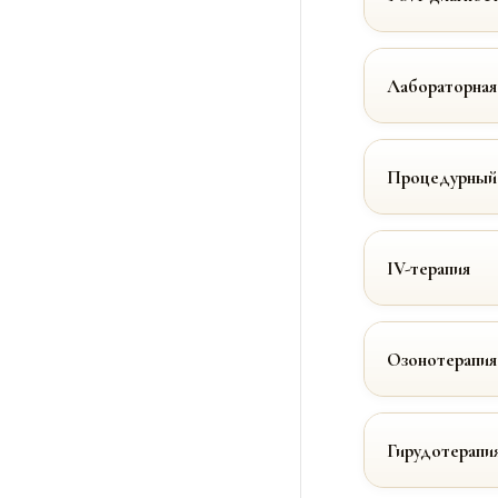
Лабораторная
Процедурный
IV-терапия
Озонотерапия
Гирудотерапи