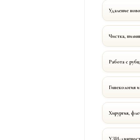
Удаление нов
Чистка, пилин
Работа с руб
Гинекология и
Хирургия, фле
УЗИ-диагност