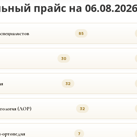
ьный прайс на 06.08.202
 специалистов
85
30
ия
32
гология (ЛОР)
32
я-ортопедия
7