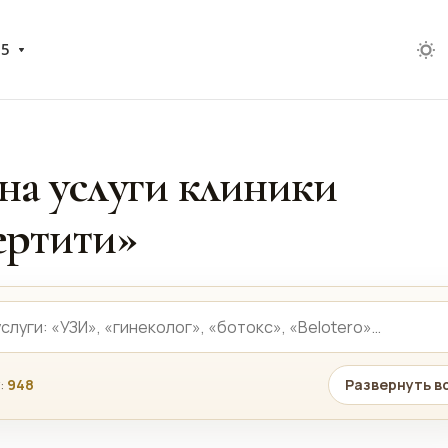
05
на услуги клиники
ртити»
:
948
Развернуть в