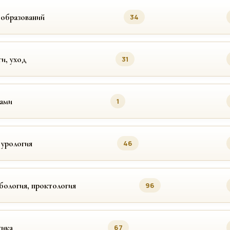
ообразований
34
ги, уход
31
цами
1
 урология
46
бология, проктология
96
ика
67