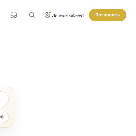
Позвонить
Личный кабинет
сё