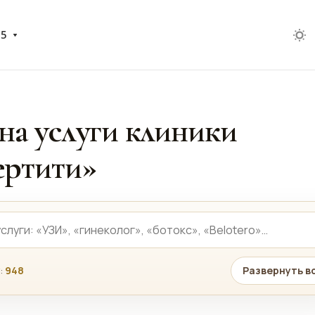
05
на услуги клиники
ртити»
:
948
Развернуть в