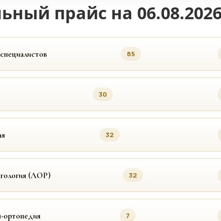
ьный прайс на 06.08.202
 специалистов
85
30
ия
32
гология (ЛОР)
32
я-ортопедия
7