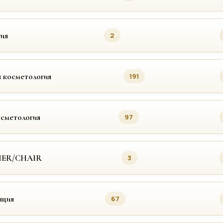
ия
2
 косметология
191
осметология
97
MER/CHAIR
3
яция
67