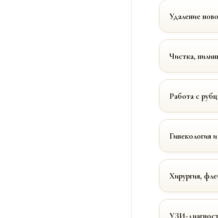
Удаление нов
Чистка, пилин
Работа с руб
Гинекология и
Хирургия, фле
УЗИ-диагност