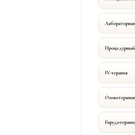
Лабораторная
Процедурный
IV-терапия
Озонотерапия
Гирудотерапи