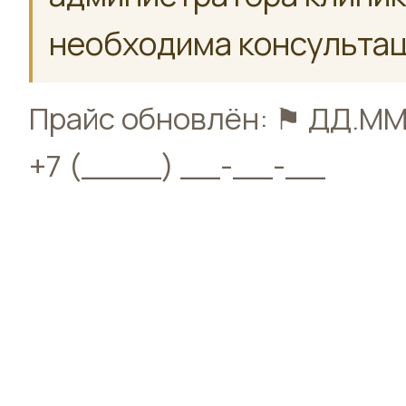
необходима консультац
Прайс обновлён: ⚑ ДД.ММ.
+7 (____) __-__-__