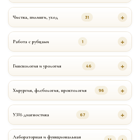
Чистка, пилинги, уход
31
Работа с рубцами
1
Гинекология и урология
46
Хирургия, флебология, проктология
96
УЗИ-диагностика
67
Лабораторная и функциональная
14