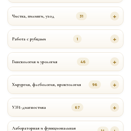
Чистка, пилинги, уход
31
Работа с рубцами
1
Гинекология и урология
46
Хирургия, флебология, проктология
96
УЗИ-диагностика
67
Лабораторная и функциональная
14