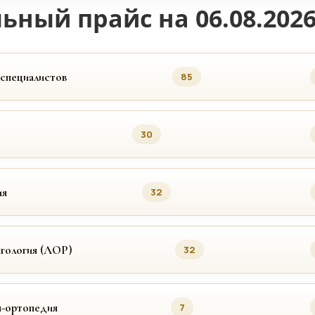
ьный прайс на 06.08.202
 специалистов
85
30
ия
32
гология (ЛОР)
32
я-ортопедия
7