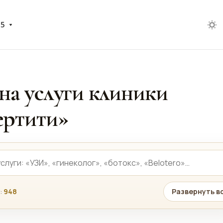
05
на услуги клиники
ртити»
:
948
Развернуть в