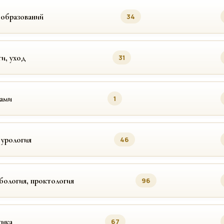
ообразований
34
ги, уход
31
цами
1
 урология
46
бология, проктология
96
ика
67