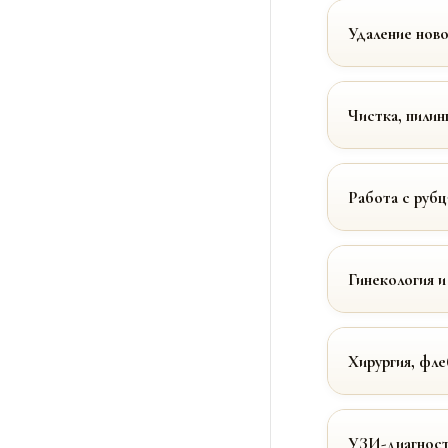
Удаление нов
Чистка, пилин
Работа с руб
Гинекология и
Хирургия, фле
УЗИ-диагност