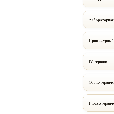
Лабораторная
Процедурный
IV-терапия
Озонотерапия
Гирудотерапи