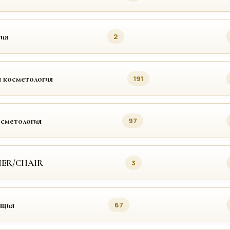
ия
2
 косметология
191
осметология
97
MER/CHAIR
3
яция
67