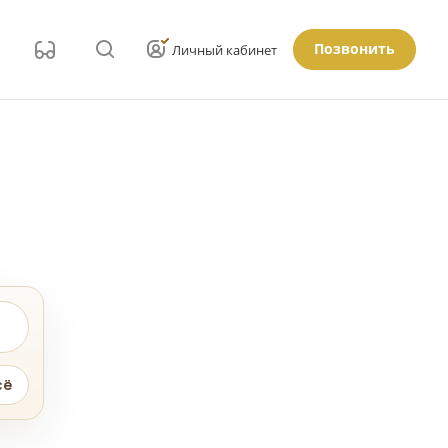
Позвонить
Личный кабинет
сё