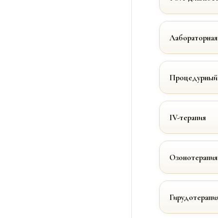
Лабораторная
Процедурный
IV-терапия
Озонотерапия
Гирудотерапи