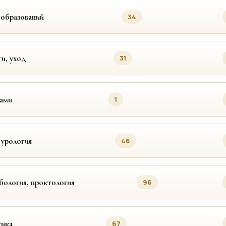
ообразований
34
ги, уход
31
цами
1
 урология
46
бология, проктология
96
ика
67