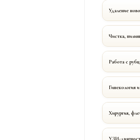
Удаление нов
Чистка, пилин
Работа с руб
Гинекология и
Хирургия, фле
УЗИ-диагност