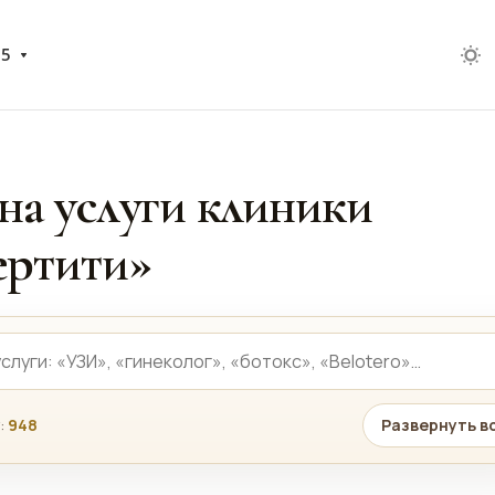
05
на услуги клиники
ртити»
:
948
Развернуть в