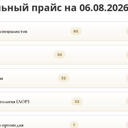
ьный прайс на 06.08.202
 специалистов
85
30
ия
32
гология (ЛОР)
32
я-ортопедия
7