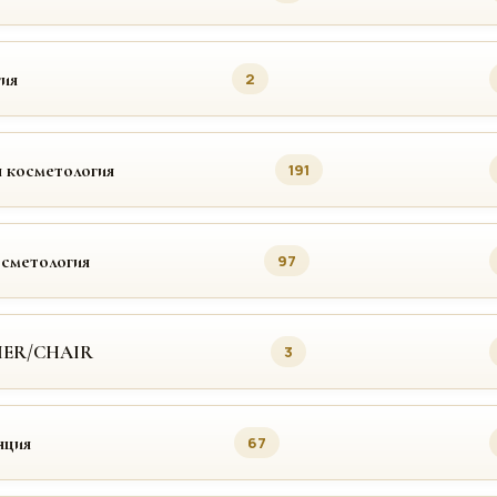
ия
2
 косметология
191
осметология
97
MER/CHAIR
3
яция
67