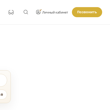
Позвонить
Личный кабинет
сё