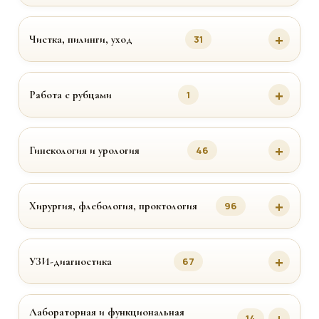
Чистка, пилинги, уход
31
Работа с рубцами
1
Гинекология и урология
46
Хирургия, флебология, проктология
96
УЗИ-диагностика
67
Лабораторная и функциональная
14