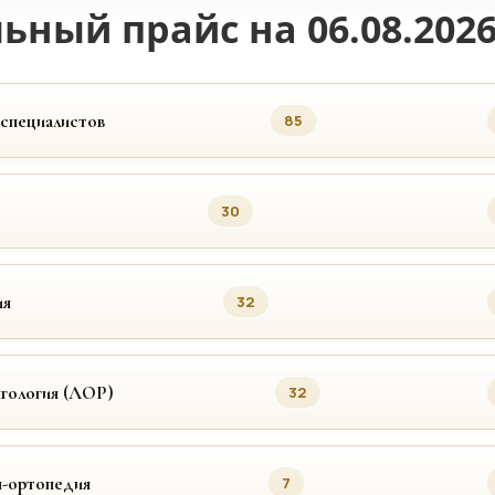
ьный прайс на 06.08.202
 специалистов
85
30
ия
32
гология (ЛОР)
32
я-ортопедия
7