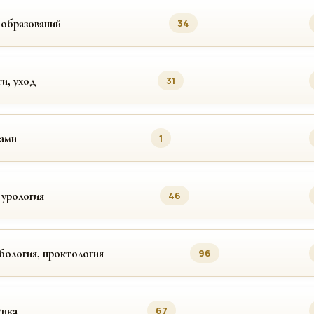
ообразований
34
ги, уход
31
цами
1
 урология
46
бология, проктология
96
ика
67