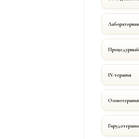
Лабораторная
Процедурный
IV-терапия
Озонотерапия
Гирудотерапи