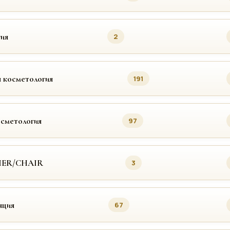
ия
2
 косметология
191
осметология
97
MER/CHAIR
3
яция
67