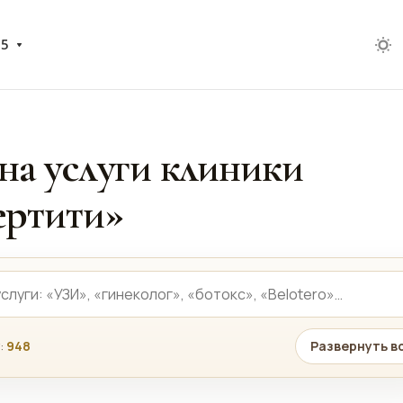
05
на услуги клиники
ртити»
:
948
Развернуть в