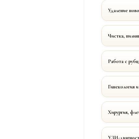
Удаление нов
Чистка, пилин
Работа с руб
Гинекология и
Хирургия, фле
УЗИ-диагност