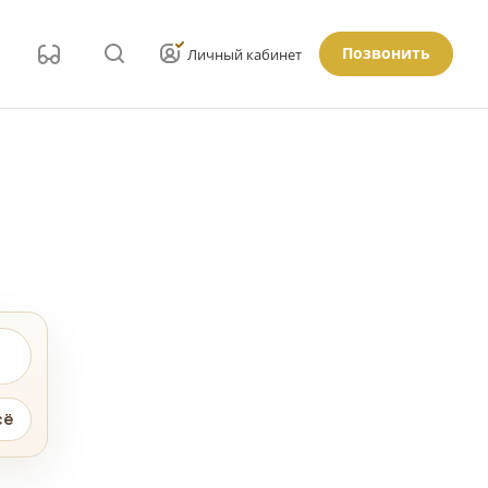
Позвонить
Личный кабинет
сё